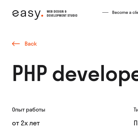
Become a cli
Back
PHP develop
Опыт работы
Т
от 2х лет
П