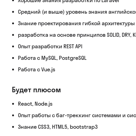
Хорошие знания разработки по Laravel
Средний (и выше) уровень знания английско
Знание проектирования гибкой архитектур
разработка на основе принципов SOLID, DRY, K
Опыт разработки REST API
Работа с MySQL, PostgreSQL
Работа с Vue.js
Будет плюсом
React, Node.js
Опыт работы с баг-треккинг системами и си
Знание CSS3, HTML5, bootstrap3