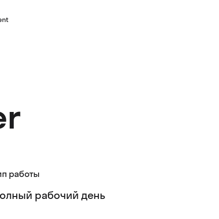
ent
er
ип работы
олный рабочий день