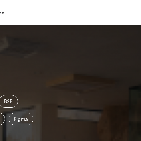
ом
7-81
Украина, Киев, бульва
cy.com
Facebook
Instagram
Linke
B2B
Figma