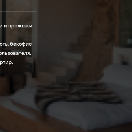
ачи и прожажи
сть, бекофис
ользователя.
ртир.