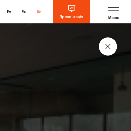
En
Ru
Ua
Презентація
Меню
р Вацлава Гавела 4
din
Behance
IT-Rating