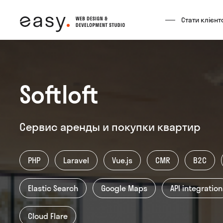
Стати клієнт
Softloft
(066) 824-8
Сервис аренды и покупки квартир
support@easy-agen
PHP
Laravel
Vue.js
CMR
B2C
Elastic Search
Google Maps
API integration
Cloud Flare